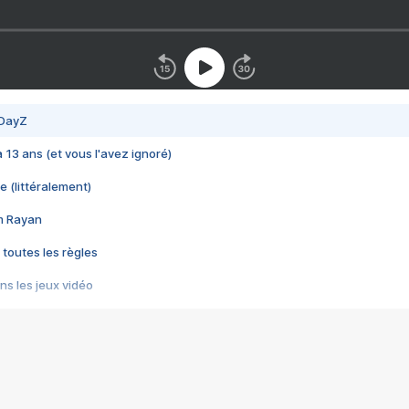
 DayZ
 a 13 ans (et vous l'avez ignoré)
e (littéralement)
im Rayan
 toutes les règles
s les jeux vidéo
us choquant de Rockstar ? - Le scandale BULLY
e plus moche de Steam
du RÊVE tourne au CAUCHEMAR