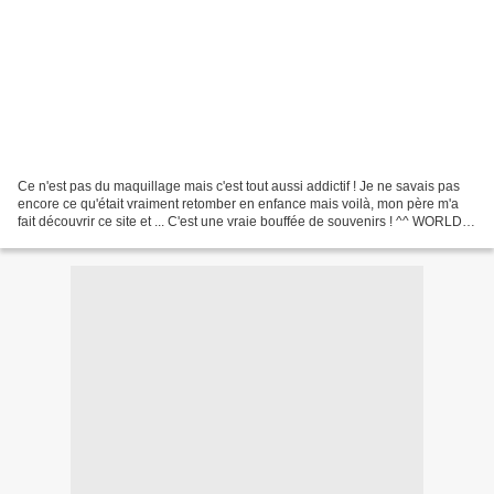
Ce n'est pas du maquillage mais c'est tout aussi addictif ! Je ne savais pas
encore ce qu'était vraiment retomber en enfance mais voilà, mon père m'a
fait découvrir ce site et ... C'est une vraie bouffée de souvenirs ! ^^ WORLD
OF SWEETS Tu ne connaissais...