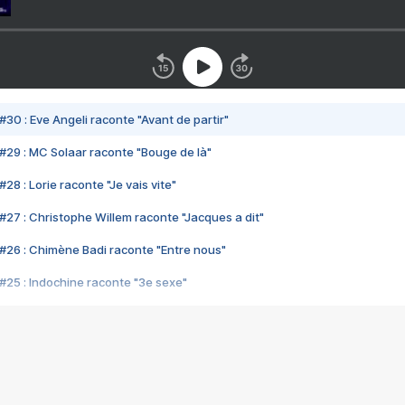
#30 : Eve Angeli raconte "Avant de partir"
#29 : MC Solaar raconte "Bouge de là"
28 : Lorie raconte "Je vais vite"
#27 : Christophe Willem raconte "Jacques a dit"
#26 : Chimène Badi raconte "Entre nous"
#25 : Indochine raconte "3e sexe"
#24 : Zaho raconte "C'est chelou"
#23 : Patrick Bruel raconte "Au café des délices"
#22 : Kyo raconte "Le chemin"