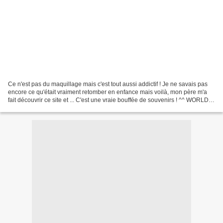
Ce n'est pas du maquillage mais c'est tout aussi addictif ! Je ne savais pas
encore ce qu'était vraiment retomber en enfance mais voilà, mon père m'a
fait découvrir ce site et ... C'est une vraie bouffée de souvenirs ! ^^ WORLD
OF SWEETS Tu ne connaissais...