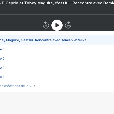
 DiCaprio et Tobey Maguire, c'est lui ! Rencontre avec Dam
bey Maguire, c'est lui ! Rencontre avec Damien Witecka
e 6
e 5
e 4
e 3
s créatrices de la VF !
e 2
e 1
e Mektoub My Love arrive enfin ! Rencontre avec Shaïn Boumedine et Sal