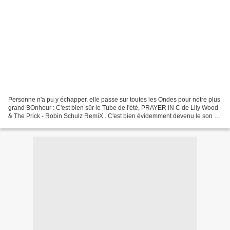
Personne n'a pu y échapper, elle passe sur toutes les Ondes pour notre plus
grand BOnheur : C'est bien sûr le Tube de l'été, PRAYER IN C de Lily Wood
& The Prick - Robin Schulz RemiX . C'est bien évidemment devenu le son de
l'été que je préfère et je...