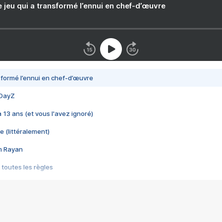
e jeu qui a transformé l’ennui en chef-d’œuvre
nsformé l’ennui en chef-d’œuvre
 DayZ
 a 13 ans (et vous l'avez ignoré)
e (littéralement)
im Rayan
 toutes les règles
s les jeux vidéo
us choquant de Rockstar ? - Le scandale BULLY
e plus moche de Steam