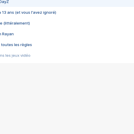
 DayZ
 a 13 ans (et vous l'avez ignoré)
e (littéralement)
im Rayan
 toutes les règles
s les jeux vidéo
us choquant de Rockstar ? - Le scandale BULLY
e plus moche de Steam
du RÊVE tourne au CAUCHEMAR
pendant 8 heures
it… à tort
umiliés par un jeu vidéo
ire - Final Fantasy 8