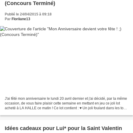
(Concours Terminé)
Publié le 24/04/2015 à 09:18
Par
Floriiane13
J'ai fêté mon anniversaire le lundi 20 avril dernier et j'ai décidé, par la même
occasion, de vous faire plaisir cette semaine en mettant en jeu ce joli lot
acheté à LA HALLE ce matin ! Ce lot contient : ♥ Un joli foulard dans les tons
taupe by La Halle...
Idées cadeaux pour Lui* pour la Saint Valentin