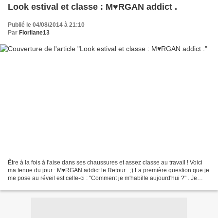
Look estival et classe : M♥RGAN addict .
Publié le 04/08/2014 à 21:10
Par
Floriiane13
Être à la fois à l'aise dans ses chaussures et assez classe au travail ! Voici
ma tenue du jour : M♥RGAN addict le Retour . ;) La première question que je
me pose au réveil est celle-ci : "Comment je m'habille aujourd'hui ?" . Je
pense que la plupart...