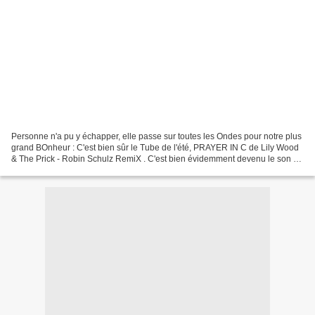
Personne n'a pu y échapper, elle passe sur toutes les Ondes pour notre plus
grand BOnheur : C'est bien sûr le Tube de l'été, PRAYER IN C de Lily Wood
& The Prick - Robin Schulz RemiX . C'est bien évidemment devenu le son de
l'été que je préfère et je...