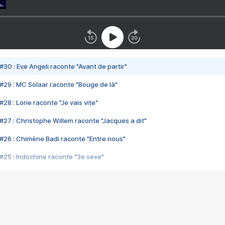
#30 : Eve Angeli raconte "Avant de partir"
#29 : MC Solaar raconte "Bouge de là"
28 : Lorie raconte "Je vais vite"
#27 : Christophe Willem raconte "Jacques a dit"
#26 : Chimène Badi raconte "Entre nous"
#25 : Indochine raconte "3e sexe"
#24 : Zaho raconte "C'est chelou"
#23 : Patrick Bruel raconte "Au café des délices"
#22 : Kyo raconte "Le chemin"