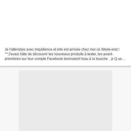
Je l'attendais avec impatience et elle est arrivée chez moi ce Week-end !
^^J'avais hâte de découvrir les nouveaux produits à tester, les avant-
premières sur leur compte Facebook donnaient l'eau à la bouche . :p Q ue
ça sent bon, que ça sent bon !! C'étaient...