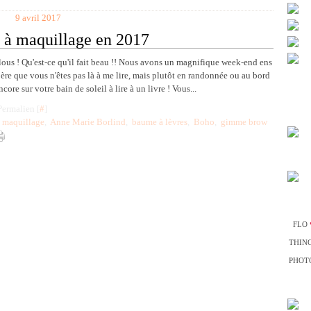
9 avril 2017
 à maquillage en 2017
us ! Qu'est-ce qu'il fait beau !! Nous avons un magnifique week-end ens
spère que vous n'êtes pas là à me lire, mais plutôt en randonnée ou au bord
core sur votre bain de soleil à lire à un livre ! Vous...
Permalien [
#
]
e maquillage
,
Anne Marie Borlind
,
baume à lèvres
,
Boho
,
gimme brow
FLO
THIN
PHOTO