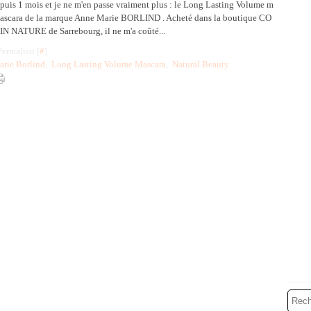
puis 1 mois et je ne m'en passe vraiment plus : le Long Lasting Volume m
ascara de la marque Anne Marie BORLIND . Acheté dans la boutique CO
IN NATURE de Sarrebourg, il ne m'a coûté...
Permalien [
#
]
rie Borlind
,
Long Lasting Volume Mascara
,
Natural Beauty