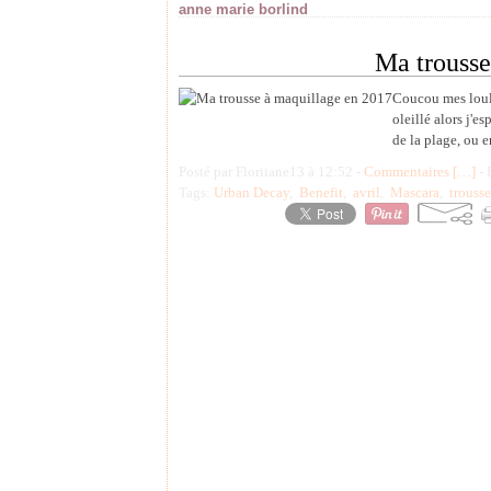
anne marie borlind
Ma trousse
Coucou mes loulo
oleillé alors j'e
de la plage, ou en
Posté par Floriiane13 à 12:52 -
Commentaires [
…
]
- 
Tags:
Urban Decay
,
Benefit
,
avril
,
Mascara
,
trouss