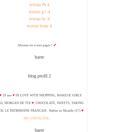
Abonne-toi à mes pages !
💕
♥
♥
29 ans
IN LOVE WITH SHOPPING, MAKEUP, GIRLY
♥
GS, MORGAN DE TOI
, CHOCOLATE, SWEETS, TAKING
♥
S, LE PATRIMOINE FRANCAIS . Habite en Moselle (57)
ME CONTACTER
.