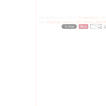
Posté par Floriiane13 à 20:17 -
Commentaires [
…
]
- 
Tags:
maquillage
,
make up
,
BIO
,
Mascara
,
Anne Ma