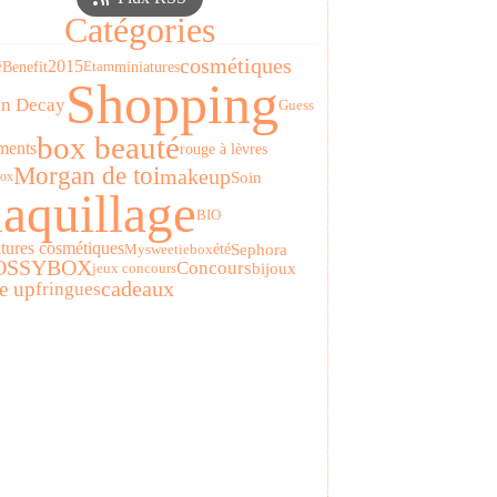
Catégories
cosmétiques
2015
Benefit
miniatures
é
Etam
Shopping
n Decay
Guess
box beauté
ments
rouge à lèvres
Morgan de toi
makeup
Soin
Box
aquillage
BIO
tures cosmétiques
Sephora
été
Mysweetiebox
OSSYBOX
Concours
bijoux
jeux concours
fringues
cadeaux
e up