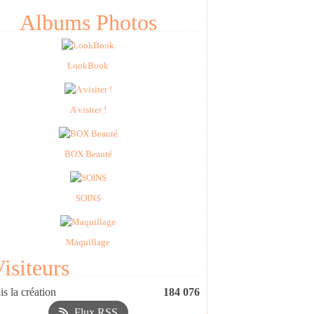
Albums Photos
LookBook
A visiter !
BOX Beauté
SOINS
Maquillage
isiteurs
s la création
184 076
Flux RSS