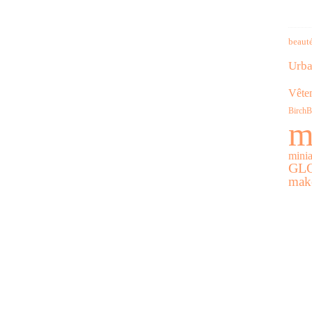
beaut
Urba
Vête
Birch
m
minia
GL
mak