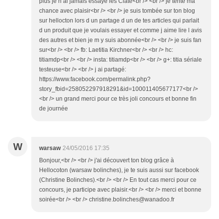
plus je n ai jamais essayé les Ciaté<br /> <br /> je tente ma
chance avec plaisir<br /> <br /> je suis tombée sur ton blog
sur hellocton lors d un partage d un de tes articles qui parlait
d un produit que je voulais essayer et comme j aime lire l avis
des autres et bien je m y suis abonnée<br /> <br /> je suis fan
sur<br /> <br /> fb: Laetitia Kirchner<br /> <br /> hc:
titiamdp<br /> <br /> insta: titiamdp<br /> <br /> g+: titia sériale
testeuse<br /> <br /> j ai partagé:
https://www.facebook.com/permalink.php?
story_fbid=258052297918291&id=100011405677177<br />
<br /> un grand merci pour ce très joli concours et bonne fin
de journée
W
warsaw
24/05/2016 17:35
Bonjour,<br /> <br /> j'ai découvert ton blog grâce à
Hellocoton (warsaw bolinches), je te suis aussi sur facebook
(Christine Bolinches).<br /> <br /> En tout cas merci pour ce
concours, je participe avec plaisir.<br /> <br /> merci et bonne
soirée<br /> <br /> christine.bolinches@wanadoo.fr