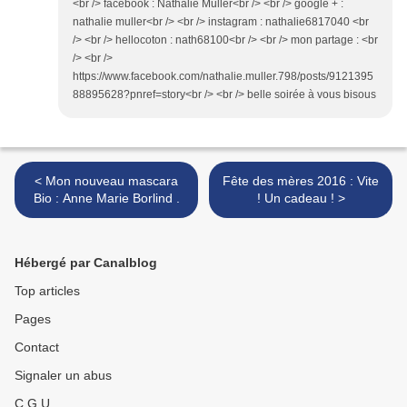
<br /> facebook : Nathalie Muller<br /> <br /> google + :
nathalie muller<br /> <br /> instagram : nathalie6817040 <br
/> <br /> hellocoton : nath68100<br /> <br /> mon partage : <br
/> <br />
https://www.facebook.com/nathalie.muller.798/posts/9121395
88895628?pnref=story<br /> <br /> belle soirée à vous bisous
< Mon nouveau mascara
Fête des mères 2016 : Vite
Bio : Anne Marie Borlind .
! Un cadeau ! >
Hébergé par Canalblog
Top articles
Pages
Contact
Signaler un abus
C.G.U.