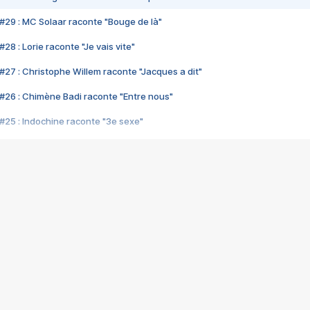
#29 : MC Solaar raconte "Bouge de là"
28 : Lorie raconte "Je vais vite"
#27 : Christophe Willem raconte "Jacques a dit"
#26 : Chimène Badi raconte "Entre nous"
#25 : Indochine raconte "3e sexe"
#24 : Zaho raconte "C'est chelou"
#23 : Patrick Bruel raconte "Au café des délices"
#22 : Kyo raconte "Le chemin"
#21 : Nolwenn Leroy raconte "Cassé"
#20 : Patrick Hernandez raconte "Born to be alive"
#19 : Lorie raconte "Près de moi"
#18 : Michael Jones raconte "A nos actes manqués" (avec Jean-Jacque