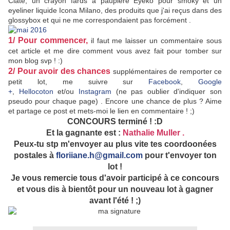
Ciaté, un crayon fards à paupière Eyeko pour smoky et un
eyeliner liquide Icona Milano, des produits que j'ai reçus dans des
glossybox et qui ne me correspondaient pas forcément .
1/ Pour commencer,
il faut me laisser un commentaire sous
cet article et me dire comment vous avez fait pour tomber sur
mon blog svp ! :)
2/ Pour avoir des chances
supplémentaires de remporter ce
petit lot, me suivre sur
Facebook
,
Google
+
,
Hellocoton
et/ou
Instagram
(ne pas oublier d'indiquer son
pseudo pour chaque page) . Encore une chance de plus ? Aime
et partage ce post et mets-moi le lien en commentaire ! ;)
CONCOURS terminé ! :D
Et la gagnante est :
Nathalie Muller .
Peux-tu stp m'envoyer au plus vite tes coordoonées
postales à
floriiane.h@gmail.com
pour t'envoyer ton
lot !
Je vous remercie tous d'avoir participé à ce concours
et vous dis à bientôt pour un nouveau lot à gagner
avant l'été ! ;)