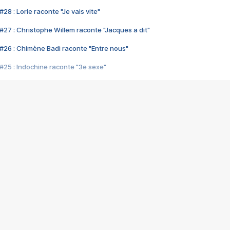
28 : Lorie raconte "Je vais vite"
#27 : Christophe Willem raconte "Jacques a dit"
#26 : Chimène Badi raconte "Entre nous"
#25 : Indochine raconte "3e sexe"
#24 : Zaho raconte "C'est chelou"
#23 : Patrick Bruel raconte "Au café des délices"
#22 : Kyo raconte "Le chemin"
#21 : Nolwenn Leroy raconte "Cassé"
#20 : Patrick Hernandez raconte "Born to be alive"
#19 : Lorie raconte "Près de moi"
#18 : Michael Jones raconte "A nos actes manqués" (avec Jean-Jacque
#17 : Khaled raconte "Aïcha"