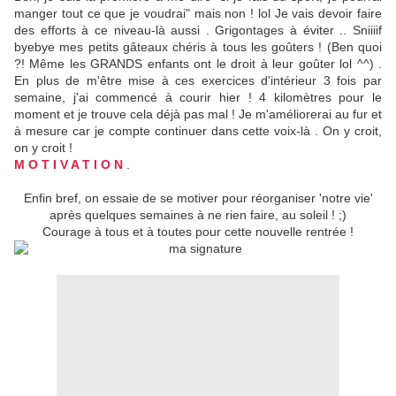
manger tout ce que je voudrai" mais non ! lol Je vais devoir faire
des efforts à ce niveau-là aussi . Grigontages à éviter .. Sniiiif
byebye mes petits gâteaux chéris à tous les goûters ! (Ben quoi
?! Même les GRANDS enfants ont le droit à leur goûter lol ^^) .
En plus de m'être mise à ces exercices d'intérieur 3 fois par
semaine, j'ai commencé à courir hier ! 4 kilomètres pour le
moment et je trouve cela déjà pas mal ! Je m'améliorerai au fur et
à mesure car je compte continuer dans cette voix-là . On y croit,
on y croit !
M O T I V A T I O N
.
Enfin bref, on essaie de se motiver pour réorganiser 'notre vie'
après quelques semaines à ne rien faire, au soleil ! ;)
Courage à tous et à toutes pour cette nouvelle rentrée !