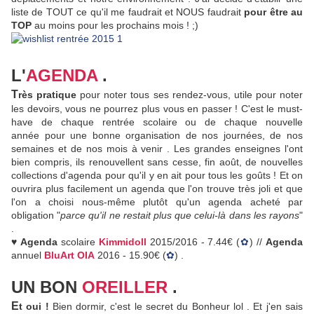
liste de TOUT ce qu'il me faudrait et NOUS faudrait
pour être au
TOP
au moins pour les prochains mois ! ;)
L'
AGENDA
.
T
rès pratique
pour noter tous ses rendez-vous, utile pour noter
les devoirs, vous ne pourrez plus vous en passer ! C'est le must-
have de chaque rentrée scolaire ou de chaque nouvelle
année pour une bonne organisation de nos journées, de nos
semaines et de nos mois à venir . Les grandes enseignes l'ont
bien compris, ils renouvellent sans cesse, fin août, de nouvelles
collections d'agenda pour qu'il y en ait pour tous les goûts ! Et on
ouvrira plus facilement un agenda que l'on trouve très joli et que
l'on a choisi nous-même plutôt qu'un agenda acheté par
obligation "
parce qu'il ne restait plus que celui-là dans les rayons
"
.
♥ Agenda
scolaire
Kimmidoll
2015/2016 - 7.44€ (
✿
) //
Agenda
annuel
BluArt
OIA
2016 - 15.90€ (
✿
) .
UN BON
OREILLER
.
E
t oui !
Bien dormir, c'est le secret du Bonheur lol . Et j'en sais