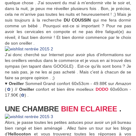
quelque chose . J'ai souvent du mal à m'endormir vite le soir et,
dans la nuit, je peux me réveiller plusieurs fois . Bon, je précise,
cela ne m'arrive pas toutes les nuits et heureusement ! ;) Mais je
suis toujours à la recherche
DU COUSSIN
qui me fera dormir
comme un bébé . Pourquoi est-ce si important ? Pour ne pas
avoir les cervicales en compote et ne pas être fatigué(e) au
réveil, il faut bien dormir ! Et bien dormir commence par le choix
de son oreiller .
J'ai donc cherché sur Internet pour avoir plus d'informations sur
les oreillers vendus dans le commerce et je vous en ai trouvé des
sympas (en tapant dans GOOGLE) . Est-ce qu'ils sont bons ? Je
ne sais pas, je ne les ai pas acheté . Mais c'est à chacun de se
faire sa propre opinion . ;)
♥
Oreiller
Sommeil Grand confort 60x53cm - 49.88€ sur
Amazon
(
✿
) //
Oreiller
confort et bien être moelleux
DODO
60x60cm -
17.90€ (
✿
) .
UNE CHAMBRE
BIEN ECLAIREE
.
Alors, je passe toutes les petites astuces pour avoir un joli bureau
bien rangé et bien aménagé . Allez faire un tour sur les blogs
d'
Hellocoton
et vous trouverez toutes les réponses à vos