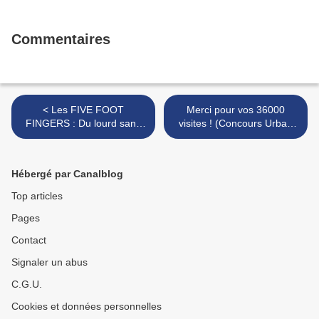
Commentaires
< Les FIVE FOOT
Merci pour vos 36000
FINGERS : Du lourd sans
visites ! (Concours Urban
être 'Relou' ! ;)
Decay Terminé*) >
Hébergé par Canalblog
Top articles
Pages
Contact
Signaler un abus
C.G.U.
Cookies et données personnelles