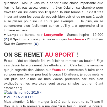
questions . Moi, je vais vous parler d'une chose importante que
l'on ne fait pas assez souvent : Bien éclairer sa chambre pour
travailler ou lire dans son lit quand la nuit tombe ! Et c'est très
important pour les yeux de pouvoir bien voir et de ne pas à avoir
à se plisser pour lire un cours par exemple ... De plus, on se
concentrera plus facilement sur ce qu'il y a à apprendre si la
lumière est vive !
♥
Lampe
de bureau noir
Leroymerlin
- Sunset inspire - 19.90€
(
✿
) //
Spot
mural
design à pinces rouges
Incidence
- 24.96€ sur
Rue du Commerce
(
✿
)
ON SE REMET
AU SPORT
!
Et oui ! L'été est bientôt fini, va falloir se remettre au boulot ! Et je
vais devoir faire vraiment des efforts ahah . Cela fait une semaine
que je regarde des vidéos sur
Youtube
d'exercices à faire chez
soi pour muscler un peu tout le corps ! D'ailleurs, je vous mets le
lien plus bas d'une de mes vidéos préférées car très bien
expliquée et les exercices sont assez simples tout en étant
efficaces ! ;)
♥
VOIR LA VIDEO !
Mais attention à bien manger à côté car le sport ne suffit pas !!
Bon, je suis la première à me dire "si je fais du sport, je pourrai