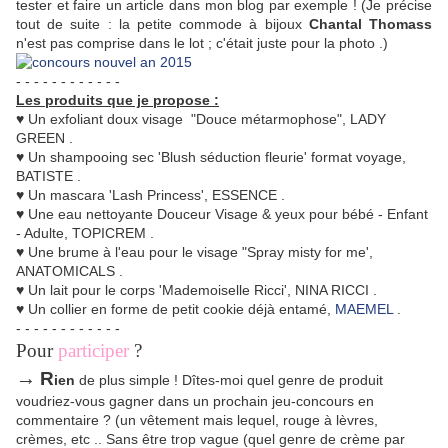
tester et faire un article dans mon blog par exemple ! (Je précise
tout de suite : la petite commode à bijoux
Chantal Thomass
n'est pas comprise dans le lot ; c'était juste pour la photo .)
- - - - - - - - - - - -
Les produits que je propose :
♥ Un exfoliant doux visage "Douce métarmophose", LADY
GREEN .
♥ Un shampooing sec 'Blush séduction fleurie' format voyage,
BATISTE .
♥ Un mascara 'Lash Princess', ESSENCE .
♥ Une eau nettoyante Douceur Visage & yeux pour bébé - Enfant
- Adulte, TOPICREM .
♥ Une brume à l'eau pour le visage "Spray misty for me',
ANATOMICALS .
♥ Un lait pour le corps 'Mademoiselle Ricci', NINA RICCI .
♥ Un collier en forme de petit cookie déjà entamé,
MAEMEL
.
- - - - - - - - - - - -
Pour
participer
?
→
R
ien
de plus simple ! Dîtes-moi quel genre de produit
voudriez-vous gagner dans un prochain jeu-concours en
commentaire ? (un vêtement mais lequel, rouge à lèvres,
crèmes, etc .. Sans être trop vague (quel genre de crème par