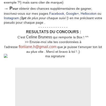
exemple ?!) mais sans citer de marque)
→
P
our
obtenir des chances supplémentaires de gagner,
inscrivez-vous sur mes pages
Facebook
,
Google+
,
Hellocoton
ou
Instagram
(
1pt
de plus pour chaque suivi !)
en me précisant votre
pseudo pour chaque page .
- - - - - - - - - - - - - -
RESULTATS DU CONCOURS :
Celine Bruness
C'est
qui remporte la Box ! ^^
>> Envoie-moi vite tes coordonnées à
floriiane.h@gmail.com
l'adresse
que je puisse t'envoyer ton lot
au plus vite . Merci et bravo à toi ! ;)