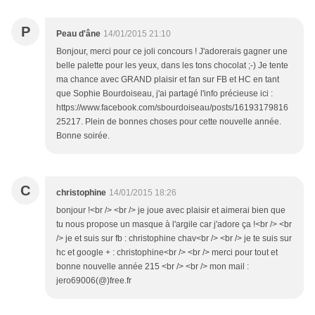
P
Peau d'âne
14/01/2015 21:10
Bonjour, merci pour ce joli concours ! J'adorerais gagner une
belle palette pour les yeux, dans les tons chocolat ;-) Je tente
ma chance avec GRAND plaisir et fan sur FB et HC en tant
que Sophie Bourdoiseau, j'ai partagé l'info précieuse ici :
https://www.facebook.com/sbourdoiseau/posts/16193179816
25217. Plein de bonnes choses pour cette nouvelle année.
Bonne soirée.
C
christophine
14/01/2015 18:26
bonjour !<br /> <br /> je joue avec plaisir et aimerai bien que
tu nous propose un masque à l'argile car j'adore ça !<br /> <br
/> je et suis sur fb : christophine chav<br /> <br /> je te suis sur
hc et google + : christophine<br /> <br /> merci pour tout et
bonne nouvelle année 215 <br /> <br /> mon mail :
jero69006(@)free.fr