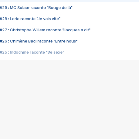
#29 : MC Solaar raconte "Bouge de là"
28 : Lorie raconte "Je vais vite"
#27 : Christophe Willem raconte "Jacques a dit"
#26 : Chimène Badi raconte "Entre nous"
#25 : Indochine raconte "3e sexe"
#24 : Zaho raconte "C'est chelou"
#23 : Patrick Bruel raconte "Au café des délices"
#22 : Kyo raconte "Le chemin"
#21 : Nolwenn Leroy raconte "Cassé"
#20 : Patrick Hernandez raconte "Born to be alive"
#19 : Lorie raconte "Près de moi"
#18 : Michael Jones raconte "A nos actes manqués" (avec Jean-Jacque