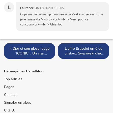
L
Laurence Ch
12/01/2015 13:05
Oups mauvaise manip mon message s'est envoyé avant que
je le finisse<br /> <br /> <br /> <br /> Merci pour ce
concours<br /> <br /> A bientot
< Dior et son gloss rouge
L'offre Bracelet orné de
'ICONIC' : Un vrai
cristaux Swarovski chez
concentré de brillance .
MORGAN . ♥ >
Hébergé par Canalblog
Top articles
Pages
Contact
Signaler un abus
C.G.U.