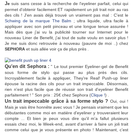
J
e
suis sans cesse à la recherche de l'eyeliner parfait, celui qui
permet d'obtenir facilement ET rapidement un joli trait noir au ras
des cils ! J'en avais déjà trouvé un vraiment pas mal : C'est le
Schwing de la marque The Balm
; ultra liquide, ultra facile à
appliquer avec son petit pinceau et une longue tenue assurée !
Mais dès que j'ai vu la publicité tourner sur Internet pour le
nouveau Liner de Benefit, j'ai tout de suite voulu en savoir plus !
Je me suis donc retrouvée à nouveau (pauvre de moi ..) chez
SEPHORA
et suis allée voir ça de plus près .
Qu'en dit Sephora :
" Le tout premier Eyeliner-gel de Benefit
sous forme de stylo qui passe au plus près des cils.
Incroyablement facile à appliquer, They're Real! Push-up liner
épouse la racine des cils pour un trait impeccable. Désormais,
rien n'est plus facile que de réussir son trait d'eyeliner Benefit
parfaitement ! " Son prix : 25€ chez Sephora (
Clique !
) .
Un trait impeccable grâce à sa forme stylo ?
Oui, oui !
Mais je vais être honnête avec vous ! Je pensais vraiment que les
débutantes comme moi en matière d'eyeliner y trouveraient leur
compte ... Et bien je peux vous dire qu'il m'a fallut plusieurs
essais chez moi, le Week-end, avant d'arriver à faire un joli trait
comme celui que je vous présente en photo ! Maintenant, c'est