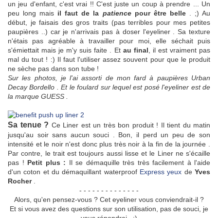
un jeu d'enfant, c'est vrai !! C'est juste un coup à prendre ... Un
peu long mais
il faut de la
patience
pour être belle
. ;) Au
début, je faisais des gros traits (pas terribles pour mes petites
paupières ..) car je n'arrivais pas à doser l'eyeliner . Sa texture
n'étais pas agréable à travailler pour moi, elle séchait puis
s'émiettait mais je m'y suis faite . Et
au final
, il est vraiment pas
mal du tout ! :) Il faut l'utiliser assez souvent pour que le produit
ne sèche pas dans son tube !
Sur les photos, je l'ai assorti de mon fard à paupières Urban
Decay Bordello . Et le foulard sur lequel est posé l'eyeliner est de
la marque GUESS .
Sa tenue ?
Ce Liner est un très bon produit ! Il tient du matin
jusqu'au soir sans aucun souci . Bon, il perd un peu de son
intensité et le noir n'est donc plus très noir à la fin de la journée .
Par contre, le trait est toujours aussi lisse et le Liner ne s'écaille
pas !
Petit plus :
Il se démaquille très très facilement à l'aide
d'un coton et du démaquillant waterproof
Express yeux
de
Yves
Rocher
.
- - - - - - - - - - - - - -
Alors, qu'en pensez-vous ? Cet eyeliner vous conviendrait-il ?
Et si vous avez des questions sur son utilisation, pas de souci, je