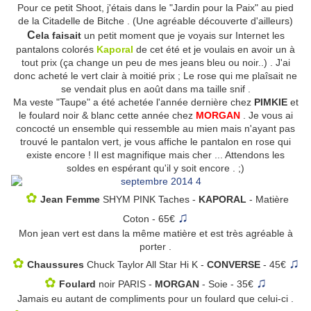
Pour ce petit Shoot, j'étais dans le "Jardin pour la Paix" au pied
de la Citadelle de Bitche . (Une agréable découverte d'ailleurs)
C
ela faisait
un petit moment que je voyais sur Internet les
pantalons colorés
Kaporal
de cet été et je voulais en avoir un à
tout prix (ça change un peu de mes jeans bleu ou noir..) . J'ai
donc acheté le vert clair à moitié prix ; Le rose qui me plaîsait ne
se vendait plus en août dans ma taille snif .
Ma veste "Taupe" a été achetée l'année dernière chez
PIMKIE
et
le foulard noir & blanc cette année chez
MORGAN
. Je vous ai
concocté un ensemble qui ressemble au mien mais n'ayant pas
trouvé le pantalon vert, je vous affiche le pantalon en rose qui
existe encore ! Il est magnifique mais cher ... Attendons les
soldes en espérant qu'il y soit encore . ;)
✿
Jean Femme
SHYM PINK Taches -
KAPORAL
- Matière
♫
Coton - 65€
Mon jean vert est dans la même matière et est très agréable à
porter .
✿
♫
Chaussures
Chuck Taylor All Star Hi K -
CONVERSE
- 45€
✿
♫
Foulard
noir PARIS -
MORGAN
- Soie - 35€
Jamais eu autant de compliments pour un foulard que celui-ci .