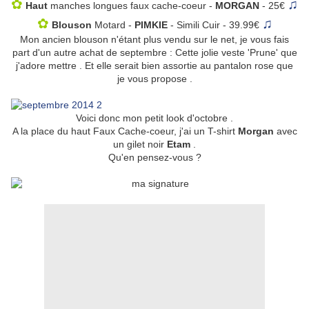
✿
♫
Haut
manches longues faux cache-coeur -
MORGAN
- 25€
✿
♫
Blouson
Motard -
PIMKIE
- Simili Cuir - 39.99€
Mon ancien blouson n'étant plus vendu sur le net, je vous fais
part d'un autre achat de septembre : Cette jolie veste 'Prune' que
j'adore mettre . Et elle serait bien assortie au pantalon rose que
je vous propose .
Voici donc mon petit look d'octobre .
A la place du haut Faux Cache-coeur, j'ai un T-shirt
Morgan
avec
un gilet noir
Etam
.
Qu'en pensez-vous ?