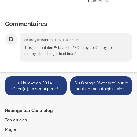
Commentaires
D
deltreylicious
27/10/2014 22:26
Très joli pantalon!!!<br /> <br /> Deltrey de Deltrey de
deltreylicious blog ode et beaté
< Halloween 2014 :
Du Orange 'Aventure' sur le
Chéri(e), fais-moi peur !!
bout de mes doigts : Merci
Dior . >
Hébergé par Canalblog
Top articles
Pages