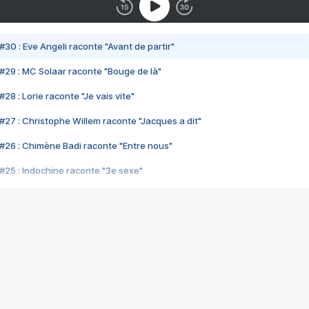
#30 : Eve Angeli raconte "Avant de partir"
#29 : MC Solaar raconte "Bouge de là"
28 : Lorie raconte "Je vais vite"
#27 : Christophe Willem raconte "Jacques a dit"
#26 : Chimène Badi raconte "Entre nous"
#25 : Indochine raconte "3e sexe"
#24 : Zaho raconte "C'est chelou"
#23 : Patrick Bruel raconte "Au café des délices"
#22 : Kyo raconte "Le chemin"
#21 : Nolwenn Leroy raconte "Cassé"
#20 : Patrick Hernandez raconte "Born to be alive"