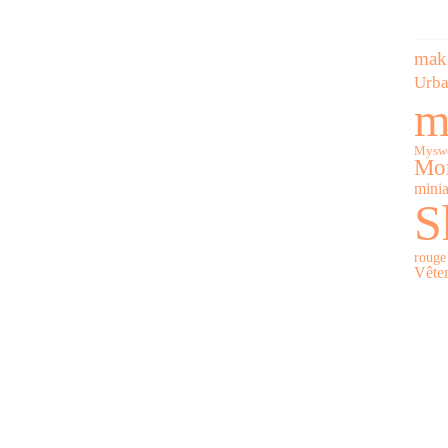
mak
Urba
m
Myswe
Mor
minia
S
rouge 
Vête