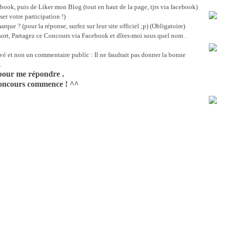
book, puis de Liker mon Blog (tout en haut de la page, tjrs via facebook)
ser votre participation !)
que ? (pour la réponse, surfez sur leur site officiel ;p) (Obligatoire)
sort, Partagez ce Concours via Facebook et dîtes-moi sous quel nom .
ivé et non un commentaire public : Il ne faudrait pas donner la bonne
.
our me répondre .
 concours commence ! ^^