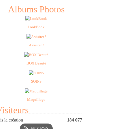
Albums Photos
LookBook
A visiter !
BOX Beauté
SOINS
Maquillage
isiteurs
s la création
184 077
Flux RSS