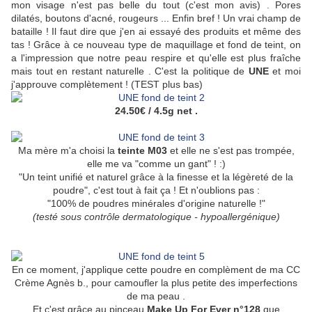
mon visage n'est pas belle du tout (c'est mon avis) . Pores
dilatés, boutons d'acné, rougeurs ... Enfin bref ! Un vrai champ de
bataille ! Il faut dire que j'en ai essayé des produits et même des
tas ! Grâce à ce nouveau type de maquillage et fond de teint, on
a l'impression que notre peau respire et qu'elle est plus fraîche
mais tout en restant naturelle . C'est la politique de
UNE
et moi
j'approuve complètement ! (TEST plus bas)
24.50€ / 4.5g net .
Ma mère m'a choisi la
teinte M03
et elle ne s'est pas trompée,
elle me va "comme un gant" ! :)
"Un teint unifié et naturel grâce à la finesse et la légèreté de la
poudre", c'est tout à fait ça ! Et n'oublions pas :
"100% de poudres minérales d'origine naturelle !"
(testé sous contrôle dermatologique - hypoallergénique)
En ce moment, j'applique cette poudre en complèment de ma CC
Crème Agnès b., pour camoufler la plus petite des imperfections
de ma peau .
Et c'est grâce au pinceau
Make Up For Ever n°128
que