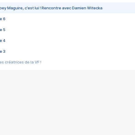
bey Maguire, c'est lui ! Rencontre avec Damien Witecka
e 6
e 5
e 4
e 3
s créatrices de la VF !
e 2
e 1
e Mektoub My Love arrive enfin ! Rencontre avec Shaïn Boumedine et Sal
i : après Toni en famille
elle réalise le bouleversant Dites lui que je l'aime
ais ! Rencontre autour de Vie privée de Rebecca Zlotowski