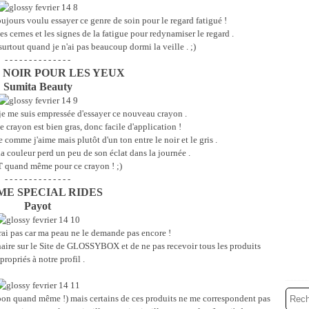
 toujours voulu essayer ce genre de soin pour le regard fatigué !
s cernes et les signes de la fatigue pour redynamiser le regard .
 surtout quand je n'ai pas beaucoup dormi la veille . ;)
- - - - - - - - - - - - - -
NOIR POUR LES YEUX
Sumita Beauty
je me suis empressée d'essayer ce nouveau crayon .
e crayon est bien gras, donc facile d'application !
se comme j'aime mais plutôt d'un ton entre le noir et le gris .
a couleur perd un peu de son éclat dans la journée .
T
quand même pour ce crayon ! ;)
- - - - - - - - - - - - - -
E SPECIAL RIDES
Payot
rai pas car ma peau ne le demande pas encore !
ire sur le Site de GLOSSYBOX et de ne pas recevoir tous les produits
propriés à notre profil .
ooon quand même !) mais certains de ces produits ne me correspondent pas