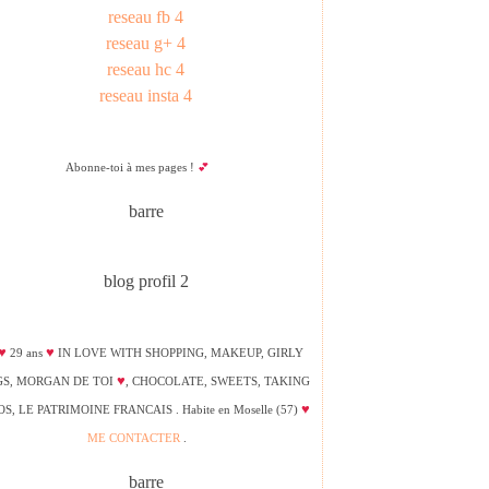
Abonne-toi à mes pages !
💕
♥
♥
29 ans
IN LOVE WITH SHOPPING, MAKEUP, GIRLY
♥
GS, MORGAN DE TOI
, CHOCOLATE, SWEETS, TAKING
♥
S, LE PATRIMOINE FRANCAIS . Habite en Moselle (57)
ME CONTACTER
.