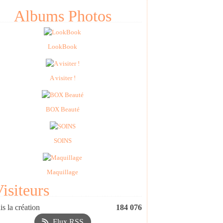
Albums Photos
LookBook
A visiter !
BOX Beauté
SOINS
Maquillage
isiteurs
s la création
184 076
Flux RSS