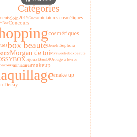
Catégories
ments
2015
miniatures cosmétiques
Soin
Guess
Concours
chBox
hopping
cosmétiques
box beauté
gues
Sephora
Benefit
Morgan de toi
eaux
Mysweetiebox
beauté
OSSYBOX
bijoux
rouge à lèvres
Etam
BIO
makeup
miniatures
concours
aquillage
make up
n Decay