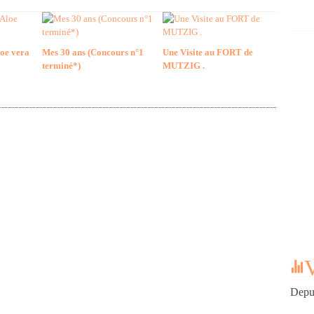
loe vera
Mes 30 ans (Concours n°1
Une Visite au FORT de
terminé*)
MUTZIG .
V
Depui