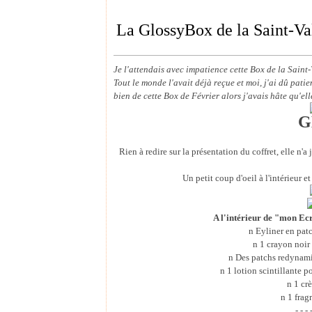
La GlossyBox de la Saint-Va
Je l'attendais avec impatience cette Box de la Saint-V
Tout le monde l'avait déjà reçue et moi, j'ai dû pati
bien de cette Box de Février alors j'avais hâte qu'ell
G
Rien à redire sur la présentation du coffret, elle n'a 
Un petit coup d'oeil à l'intérieur e
A l'intérieur de "mon Ecr
n
Eyliner en pa
n
1 crayon noi
n
Des patchs redynam
n
1 lotion scintillant
n
1 crè
n
1 frag
- - - 