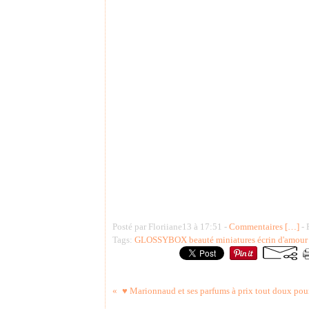
Posté par Floriiane13 à 17:51 -
Commentaires [
…
]
- 
Tags:
GLOSSYBOX beauté miniatures écrin d'amour
♥ Marionnaud et ses parfums à prix tout doux pour 