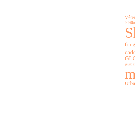
Vête
été
Bir
S
frin
cad
GL
jeux 
m
Urba