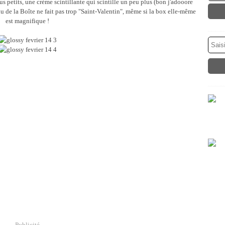
s petits, une crème scintillante qui scintille un peu plus (bon j'adooore
nu de la Boîte ne fait pas trop "Saint-Valentin", même si la box elle-même
est magnifique !
Publicité