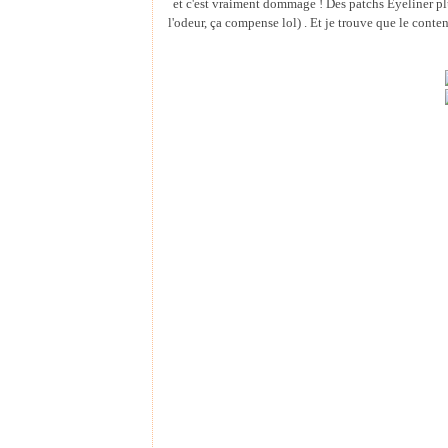
et c'est vraiment dommage ! Des patchs Eyeliner plu
l'odeur, ça compense lol) . Et je trouve que le conte