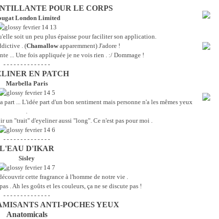
INTILLANTE POUR LE CORPS
ugat London Limited
qu'elle soit un peu plus épaisse pour faciliter son application.
dictive . (
Chamallow
apparemment) J'adore !
lante ... Une fois appliquée je ne vois rien . :/ Dommage !
- - - - - - - - - - - - - -
LINER EN PATCH
Marbella Paris
ma part ... L'idée part d'un bon sentiment mais personne n'a les mêmes yeux
.
 un "trait" d'eyeliner aussi "long". Ce n'est pas pour moi .
- - - - - - - - - - - - - -
L'EAU D'IKAR
Sisley
 découvrir cette fragrance à l'homme de notre vie .
s . Ah les goûts et les couleurs, ça ne se discute pas !
- - - - - - - - - - - - - -
MISANTS ANTI-POCHES YEUX
Anatomicals