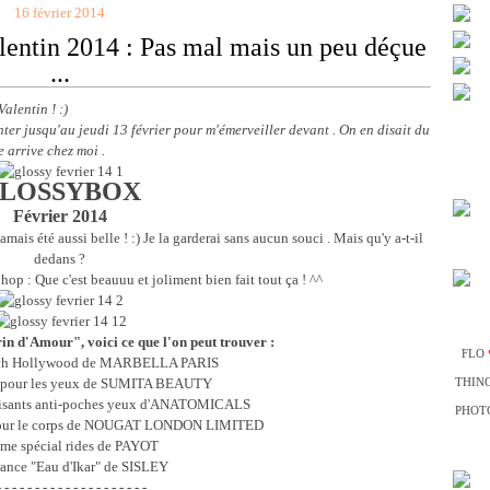
16 février 2014
lentin 2014 : Pas mal mais un peu déçue
...
alentin ! :)
enter jusqu'au jeudi 13 février pour m'émerveiller devant . On en disait du
e arrive chez moi .
LOSSYBOX
Février 2014
jamais été aussi belle ! :) Je la garderai sans aucun souci . Mais qu'y a-t-il
dedans ?
t hop : Que c'est beauuu et joliment bien fait tout ça ! ^^
in d'Amour", voici ce que l'on peut trouver :
FLO
tch Hollywood de MARBELLA PARIS
r pour les yeux de SUMITA BEAUTY
THIN
isants anti-poches yeux d'ANATOMICALS
PHOTO
e pour le corps de NOUGAT LONDON LIMITED
me spécial rides de PAYOT
rance "Eau d'Ikar" de SISLEY
- - - - - - - - - - - - - - - - - - - -