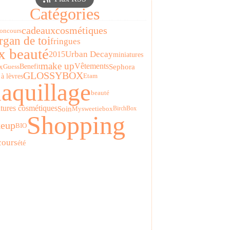
Catégories
cadeaux
cosmétiques
concours
gan de toi
fringues
x beauté
Urban Decay
2015
miniatures
make up
Vêtements
x
Sephora
Benefit
Guess
GLOSSYBOX
à lèvres
Etam
aquillage
beauté
tures cosmétiques
Soin
Mysweetiebox
BirchBox
Shopping
eup
BIO
ours
été