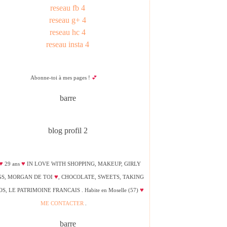
Abonne-toi à mes pages !
💕
♥
♥
29 ans
IN LOVE WITH SHOPPING, MAKEUP, GIRLY
♥
GS, MORGAN DE TOI
, CHOCOLATE, SWEETS, TAKING
♥
S, LE PATRIMOINE FRANCAIS . Habite en Moselle (57)
ME CONTACTER
.