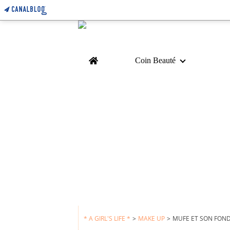
Home
Coin Beauté
* A GIRL'S LIFE *
>
MAKE UP
>
MUFE ET SON FOND 