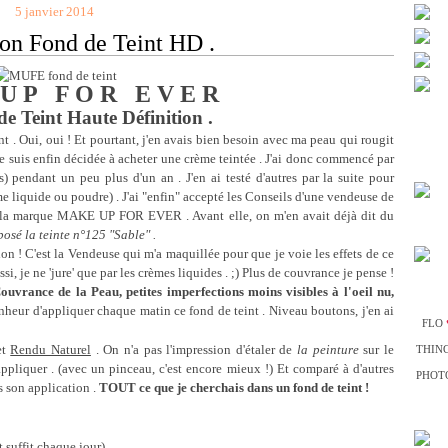
5 janvier 2014
on Fond de Teint HD .
U P
.
F O R
.
E V E R
de Teint Haute Définition .
nt . Oui, oui ! Et pourtant, j'en avais bien besoin avec ma peau qui rougit
 me suis enfin décidée à acheter une crème teintée . J'ai donc commencé par
) pendant un peu plus d'un an . J'en ai testé d'autres par la suite pour
me liquide ou poudre) . J'ai "enfin" accepté les Conseils d'une vendeuse de
e la marque MAKE UP FOR EVER . Avant elle, on m'en avait déjà dit du
posé la teinte n°125 "Sable" .
ation ! C'est la Vendeuse qui m'a maquillée pour que je voie les effets de ce
si, je ne 'jure' que par les crèmes liquides . ;) Plus de couvrance je pense !
uvrance de la Peau, petites imperfections moins visibles à l'oeil nu,
onheur d'appliquer chaque matin ce fond de teint . Niveau boutons, j'en ai
FLO
et
Rendu Naturel
. On n'a pas l'impression d'étaler de
la peinture
sur le
THIN
 appliquer . (avec un pinceau, c'est encore mieux !) Et comparé à d'autres
PHOTO
ès son application .
TOUT ce que je cherchais dans un fond de teint !
 suffit chaque jour)