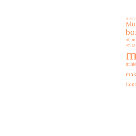
jeux 
Mor
bo
bijou
rouge 
m
minia
mak
Conc