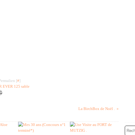
Permalien [
#
]
R EVER 125 sable
La BirchBox de Noël .