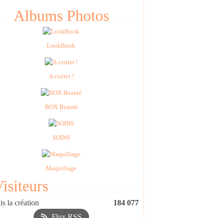
Albums Photos
LookBook
A visiter !
BOX Beauté
SOINS
Maquillage
isiteurs
s la création
184 077
Flux RSS