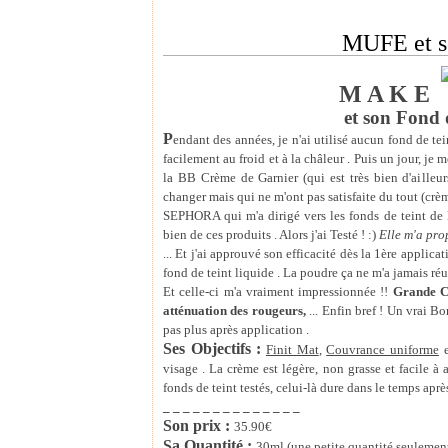
MUFE et s
M A K E
.
et son Fond 
P
endant des années, je n'ai utilisé aucun fond de tei
facilement au froid et à la châleur . Puis un jour, je
la BB Crème de Garnier (qui est très bien d'ailleurs
changer mais qui ne m'ont pas satisfaite du tout (crè
SEPHORA qui m'a dirigé vers les fonds de teint d
bien de ces produits . Alors j'ai Testé ! :)
Elle m'a pro
... Et j'ai approuvé son efficacité dès la 1ère applic
fond de teint liquide . La poudre ça ne m'a jamais réus
Et celle-ci m'a vraiment impressionnée !!
Grande Co
atténuation des rougeurs,
... Enfin bref ! Un vrai B
pas plus après application .
Ses Objectifs :
Finit Mat
,
Couvrance uniforme
visage . La crème est légère, non grasse et facile à
fonds de teint testés, celui-là dure dans le temps apr
_ _ _ _ _ _ _ _ _ _ _ _ _ _
Son prix :
35.90€
Sa Quantité :
30ml (une petite quantité seulement