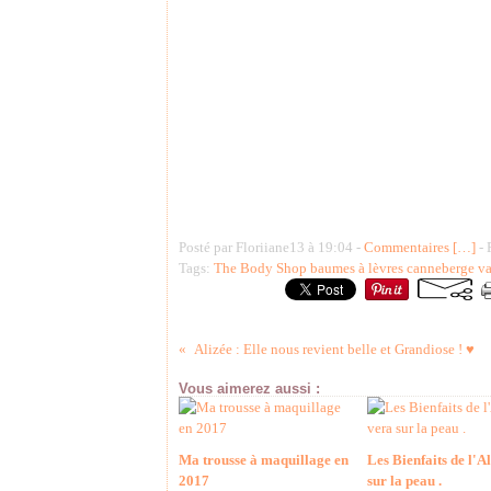
Posté par Floriiane13 à 19:04 -
Commentaires [
…
]
- 
Tags:
The Body Shop baumes à lèvres canneberge van
Alizée : Elle nous revient belle et Grandiose ! ♥
Vous aimerez aussi :
Ma trousse à maquillage en
Les Bienfaits de l'A
2017
sur la peau .