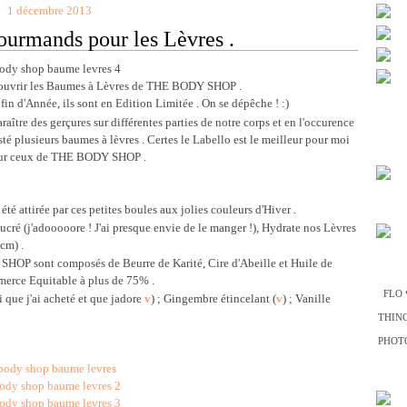
1 décembre 2013
urmands pour les Lèvres .
écouvrir les Baumes à Lèvres de THE BODY SHOP .
in d'Année, ils sont en Edition Limitée . On se dépêche ! :)
araître des gerçures sur différentes parties de notre corps et en l'occurence
esté plusieurs baumes à lèvres . Certes le Labello est le meilleur pour moi
ée sur ceux de THE BODY SHOP .
i été attirée par ces petites boules aux jolies couleurs d'Hiver .
ucré (j'adooooore ! J'ai presque envie de le manger !), Hydrate nos Lèvres
5cm) .
OP sont composés de Beurre de Karité, Cire d'Abeille et Huile de
erce Equitable à plus de 75% .
FLO
 que j'ai acheté et que jadore
v
) ; Gingembre étincelant (
v
) ; Vanille
THIN
PHOTO