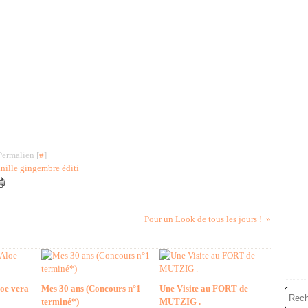
Permalien [
#
]
ille gingembre éditi
Pour un Look de tous les jours !
loe vera
Mes 30 ans (Concours n°1
Une Visite au FORT de
terminé*)
MUTZIG .