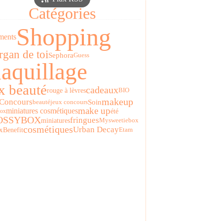
Catégories
Shopping
ments
gan de toi
Sephora
Guess
aquillage
x beauté
cadeaux
rouge à lèvres
BIO
Concours
makeup
Soin
beauté
jeux concours
miniatures cosmétiques
make up
été
Box
OSSYBOX
fringues
miniatures
Mysweetiebox
cosmétiques
Urban Decay
x
Benefit
Etam