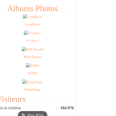
Albums Photos
LookBook
A visiter !
BOX Beauté
SOINS
Maquillage
isiteurs
s la création
184 076
Flux RSS