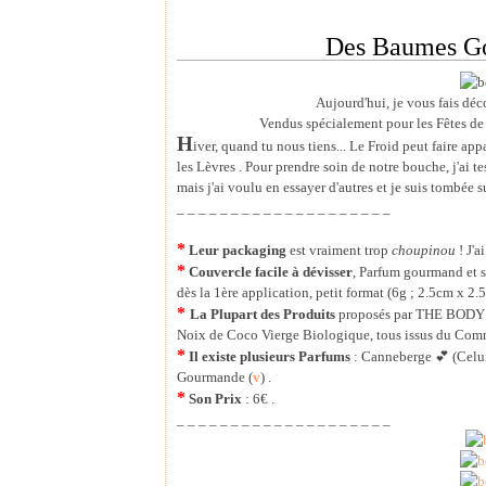
Des Baumes Go
Aujourd'hui, je vous fais d
Vendus spécialement pour les Fêtes de f
H
iver, quand tu nous tiens... Le Froid peut faire app
les Lèvres . Pour prendre soin de notre bouche, j'ai t
mais j'ai voulu en essayer d'autres et je suis tomb
_ _ _ _ _ _ _ _ _ _ _ _ _ _ _ _ _ _ _ _
*
Leur packaging
est vraiment trop
choupinou
! J'a
*
Couvercle facile à dévisser
, Parfum gourmand et s
dès la 1ère application, petit format (6g ; 2.5cm x 2.
*
La Plupart des Produits
proposés par THE BODY SH
Noix de Coco Vierge Biologique, tous issus du Comm
*
Il existe plusieurs Parfums
: Canneberge 💕 (Celui
Gourmande (
v
) .
*
Son Prix
: 6€ .
_ _ _ _ _ _ _ _ _ _ _ _ _ _ _ _ _ _ _ _