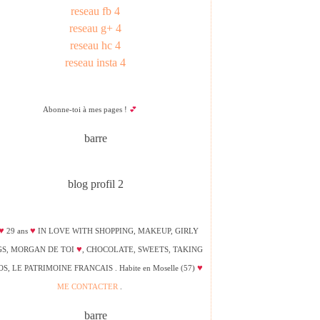
Abonne-toi à mes pages !
💕
♥
♥
29 ans
IN LOVE WITH SHOPPING, MAKEUP, GIRLY
♥
GS, MORGAN DE TOI
, CHOCOLATE, SWEETS, TAKING
♥
S, LE PATRIMOINE FRANCAIS . Habite en Moselle (57)
ME CONTACTER
.