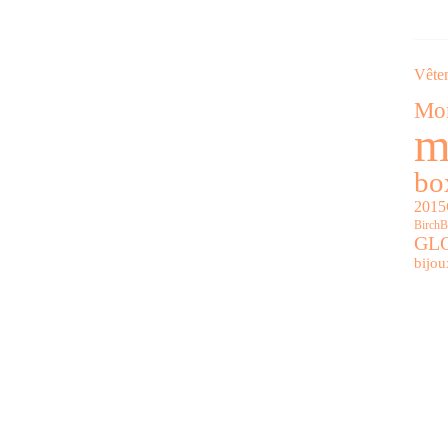
Vête
Mor
m
bo
2015
Birch
GL
bijou