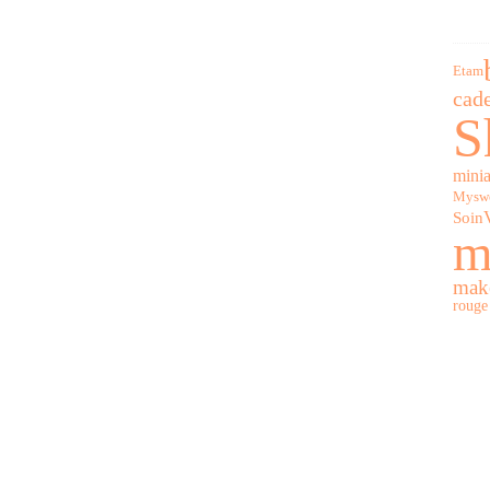
Etam
cad
S
minia
Myswe
Soin
m
mak
rouge 