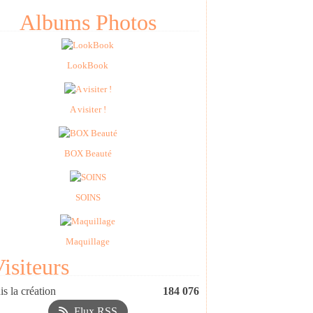
Albums Photos
LookBook
A visiter !
BOX Beauté
SOINS
Maquillage
isiteurs
s la création
184 076
Flux RSS