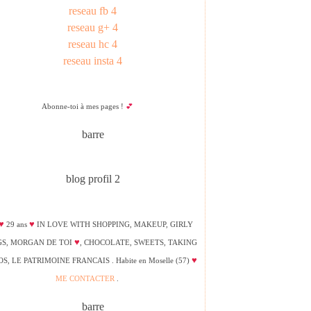
Abonne-toi à mes pages !
💕
♥
♥
29 ans
IN LOVE WITH SHOPPING, MAKEUP, GIRLY
♥
GS, MORGAN DE TOI
, CHOCOLATE, SWEETS, TAKING
♥
S, LE PATRIMOINE FRANCAIS . Habite en Moselle (57)
ME CONTACTER
.