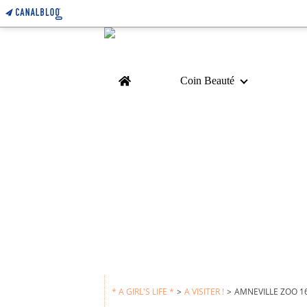
Home
Coin Beauté
* A GIRL'S LIFE *
>
A VISITER !
>
AMNEVILLE ZOO 1