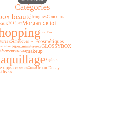
Catégories
box beauté
fringues
Concours
Morgan de toi
eaux
2015
BIO
hopping
BirchBox
cosmétiques
tures cosmétiques
beauté
GLOSSYBOX
bijoux
miniatures
été
etiebox
makeup
Vêtements
Benefit
aquillage
Sephora
Urban Decay
e up
jeux concours
Guess
à lèvres